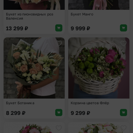
Букет из пионовидных роз
Букет Манго
Валенсия
13 299
₽
9 999
₽
Добавить в избранное
Доба
Букет Ботаника
Корзина цветов Флёр
8 299
₽
9 299
₽