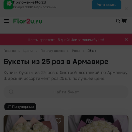
Приложение Flor2U
Установить
Скидка 300₽ в приложении
Цветы простоят - 5 дней! Или заменим букет!
▶
▶
▶
▶
Главная
Цветы
По виду цветка
Розы
25 шт
Букеты из 25 роз в Армавире
Купить букеты из 25 роз с быстрой доставкой по Армавиру.
Широкий ассортимент роз 25 шт. по лучшей цене.
Найти букет
Популярные
Добавить в избранное
Доба