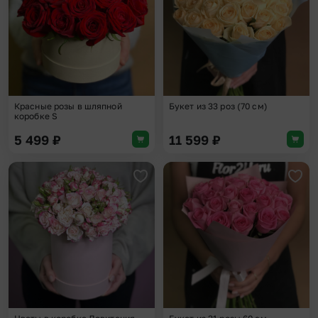
Красные розы в шляпной
Букет из 33 роз (70 см)
коробке S
5 499
₽
11 599
₽
Добавить в избранное
Доба