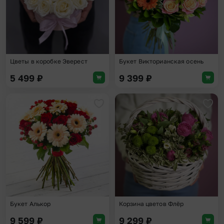
Цветы в коробке Эверест
Букет Викторианская осень
5 499
₽
9 399
₽
Добавить в избранное
Доба
Букет Алькор
Корзина цветов Флёр
9 599
₽
9 299
₽