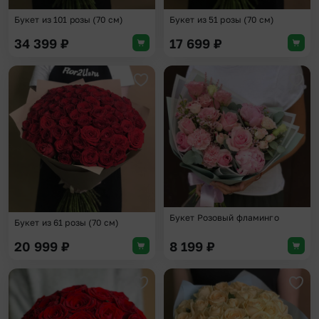
Букет из 101 розы (70 см)
Букет из 51 розы (70 см)
34 399
₽
17 699
₽
Добавить в избранное
Доба
Букет Розовый фламинго
Букет из 61 розы (70 см)
20 999
₽
8 199
₽
Добавить в избранное
Доба