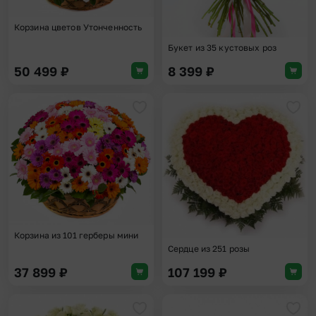
Корзина цветов Утонченность
Букет из 35 кустовых роз
50 499
₽
8 399
₽
Добавить в избранное
Доба
Корзина из 101 герберы мини
Сердце из 251 розы
37 899
₽
107 199
₽