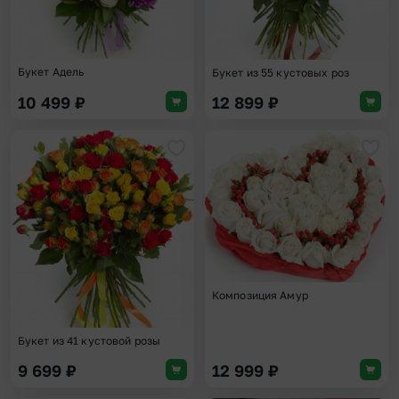
Букет Адель
Букет из 55 кустовых роз
10 499
₽
12 899
₽
Добавить в избранное
Доба
Композиция Амур
Букет из 41 кустовой розы
9 699
₽
12 999
₽