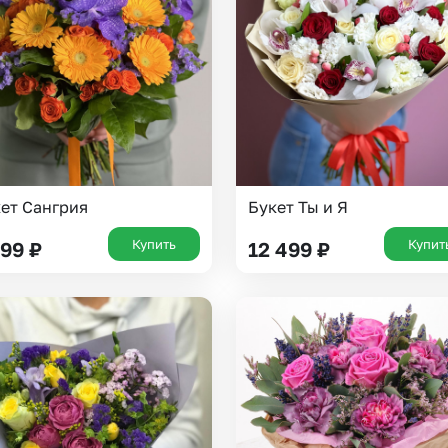
ет Сангрия
Букет Ты и Я
Купить
Купит
199
₽
12 499
₽