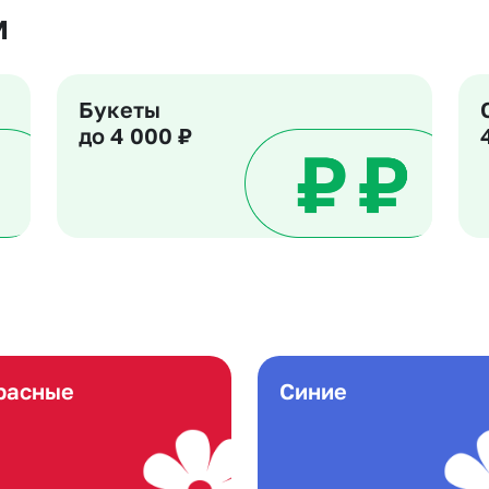
м
Букеты
до 4 000 ₽
расные
Синие