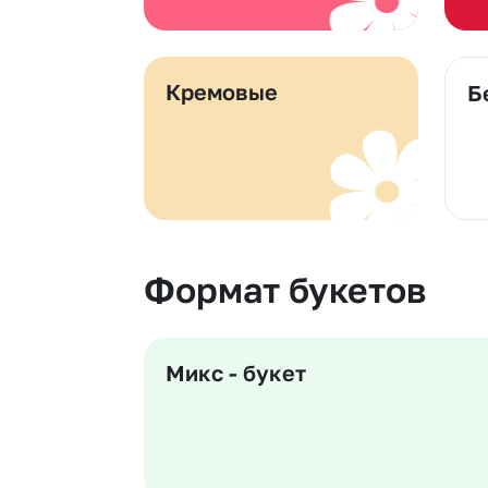
Кремовые
Б
Формат букетов
Микс - букет