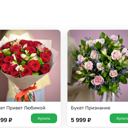
Казань
Уфа
Челябинск
Екатеринбург
Новосибирск
Омск
Волгоград
Воронеж
кет Привет Любимой
Букет Признание
Купить
Купит
899
₽
5 999
₽