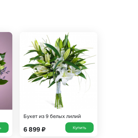
Букет из 9 белых лилий
ь
Купить
6 899
₽