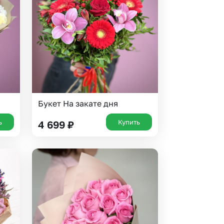
Букет На закате дня
ь
Купить
4 699
₽