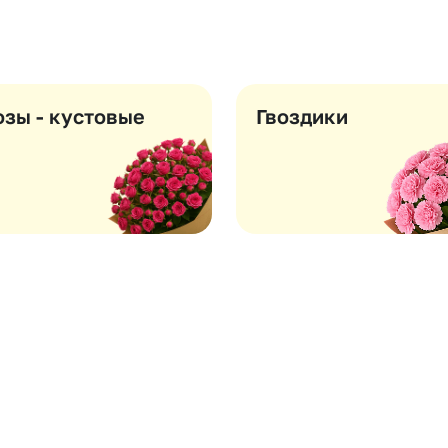
Insta букеты
До
Хиты продаж
Че
Новинки
Все категории
озы - кустовые
Гвоздики