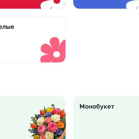
елые
Монобукет