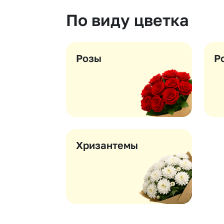
Гвоздики
Статица
По виду цветка
Георгины
Суккуленты
Гипсофила
Фрезия
Гортензии
Эустома
Розы
Р
Каллы
Хризантемы