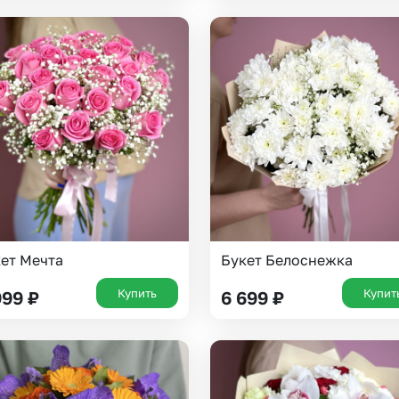
ет Мечта
Букет Белоснежка
Купить
Купит
999
₽
6 699
₽