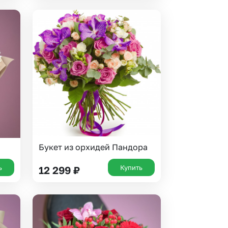
Букет из орхидей Пандора
ь
Купить
12 299
₽