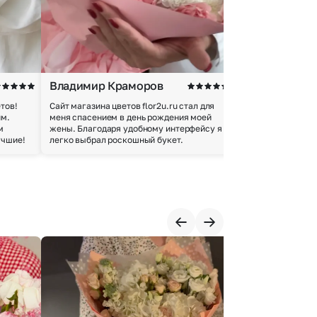
Владимир Краморов
Андрей Б.
тов!
Сайт магазина цветов flor2u.ru стал для
Покупкой остался
им.
меня спасением в день рождения моей
доставки осущес
м
жены. Благодаря удобному интерфейсу я
качество цветов 
учшие!
легко выбрал роскошный букет.
добросовестно.