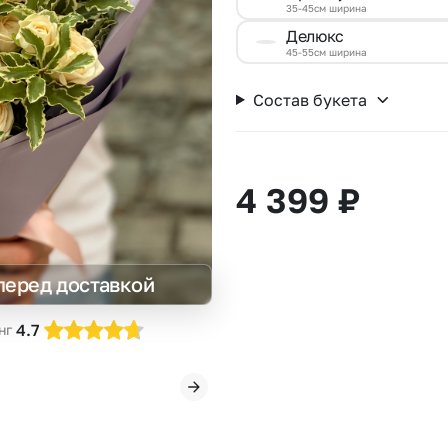
35-45см ширина
Insta букеты
До
Делюкс
Хиты продаж
Че
45-55см ширина
Новинки
Состав букета
Все категории
4 399
₽
перед доставкой
4.7
нг