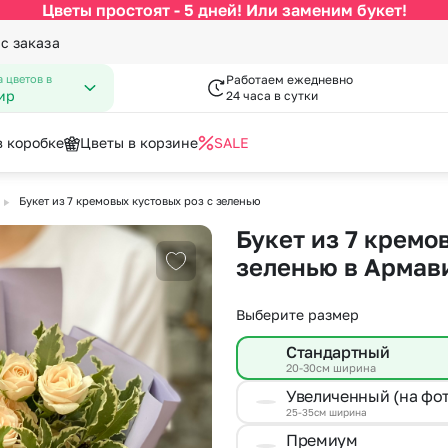
Цветы простоят - 5 дней! Или заменим букет!
ус заказа
 цветов в
Работаем ежедневно
ир
24 часа в сутки
в коробке
Цветы в корзине
SALE
▶
Букет из 7 кремовых кустовых роз с зеленью
По цвету
Категории
писка из роддома
нфеты к букетам
День Рождения
Открытки
Букет из 7 кремо
 Февраля
День Учителя
за
Белые розы
По виду цветка
С
зеленью в Армав
Добавить в избранное
Марта
Новый Год
Красные розы
Букеты до 2500 руб
Ав
мая
Пасха
Выберите размер
Кремовые розы
Распродажа
Цв
пускной
Последний звонок
Разноцветные розы
Букеты от 4000 руб. (премиу
Цв
Стандартный
довщина
Повышение
20-30см ширина
Розовые розы
Букеты 2500 - 4000 руб.
До
Увеличенный (на фо
я роза
Букеты 1500 - 2600 руб.
До
25-35см ширина
Недорогие цветы
До
Премиум