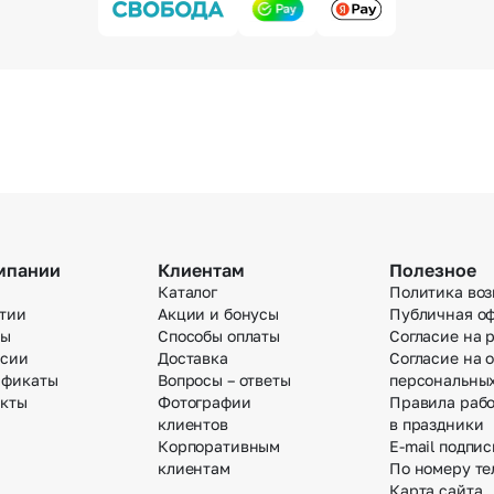
мпании
Клиентам
Полезное
Каталог
Политика воз
тии
Акции и бонусы
Публичная о
вы
Способы оплаты
Согласие на 
нсии
Доставка
Согласие на 
ификаты
Вопросы – ответы
персональны
акты
Фотографии
Правила раб
клиентов
в праздники
Корпоративным
E-mail подпис
клиентам
По номеру те
Карта сайта