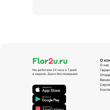
О ко
О нас
Гаран
Мы работаем 24 часа и 7 дней
в неделю. Даже без перерыва!
Отзы
Вака
Серт
Конт