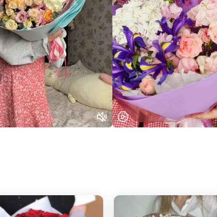
Или выберите из популярных
Москва и МО
Санкт-Петербург
Нижний Новгород
Самара
Казань
Уфа
Челябинск
Екатеринбург
Новосибирск
Омск
Волгоград
Воронеж