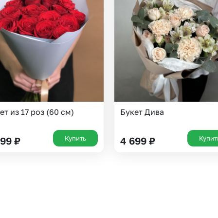
ет из 17 роз (60 см)
Букет Дива
Купить
Купит
999
₽
4 699
₽