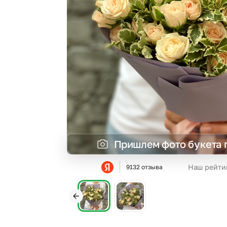
Гвоздики
Статица
Георгины
Суккуленты
Гипсофила
Фрезия
Гортензии
Эустома
Каллы
Пришлем фото букета 
Наш рейти
9132 отзыва