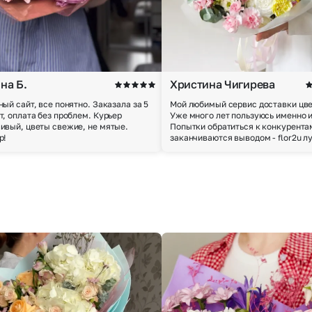
на Б.
Христина Чигирева
ный сайт, все понятно. Заказала за 5
Мой любимый сервис доставки цве
т, оплата без проблем. Курьер
Уже много лет пользуюсь именно 
ивый, цветы свежие, не мятые.
Попытки обратиться к конкурента
р!
заканчиваются выводом - flor2u л
Выберите город доставки