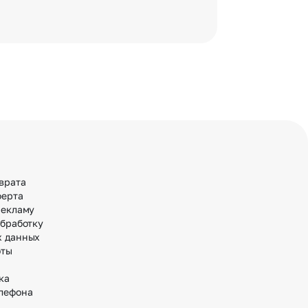
врата
ферта
рекламу
обработку
х данных
оты
ка
лефона