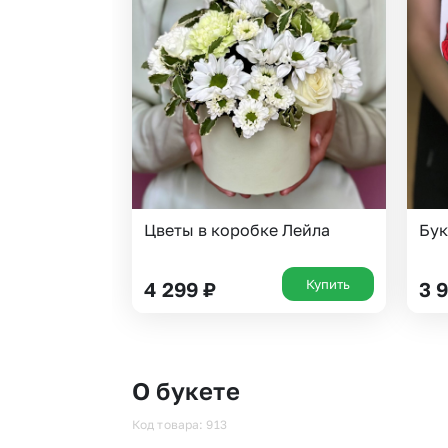
Цветы в коробке Лейла
Бук
Купить
4 299
₽
3 
О букете
Код товара: 913