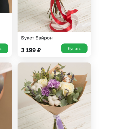
Букет Байрон
ь
Купить
3 199
₽