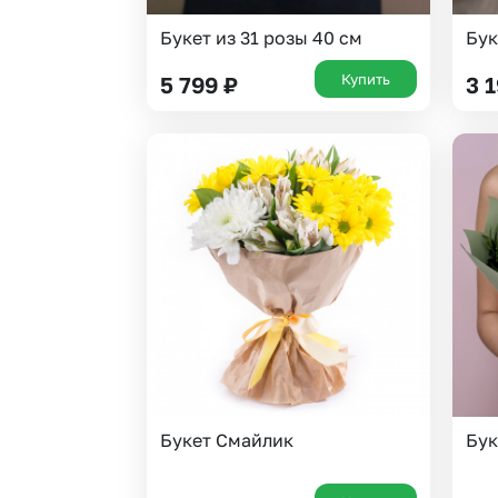
Букет из 31 розы 40 см
Бук
Купить
5 799
₽
3 
Букет Смайлик
Бук