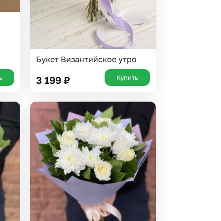
Букет Византийское утро
ь
Купить
3 199
₽