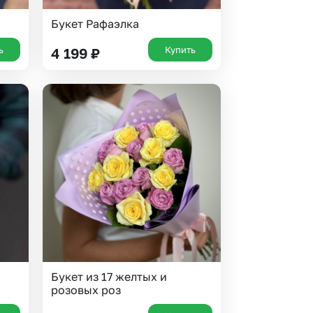
Букет Рафаэлка
ь
Купить
4 199
₽
Букет из 17 желтых и
розовых роз