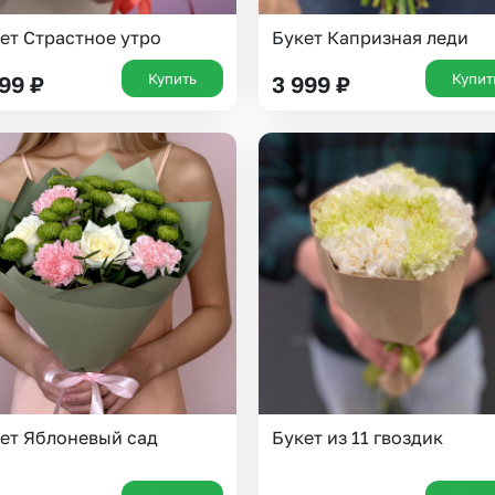
ет Страстное утро
Букет Капризная леди
Купить
Купит
199
₽
3 999
₽
ет Яблоневый сад
Букет из 11 гвоздик