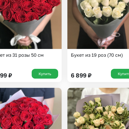
Insta букеты
До
Хиты продаж
Че
Новинки
Все категории
ет из 31 розы 50 см
Букет из 19 роз (70 см)
Купить
Купит
999
₽
6 899
₽