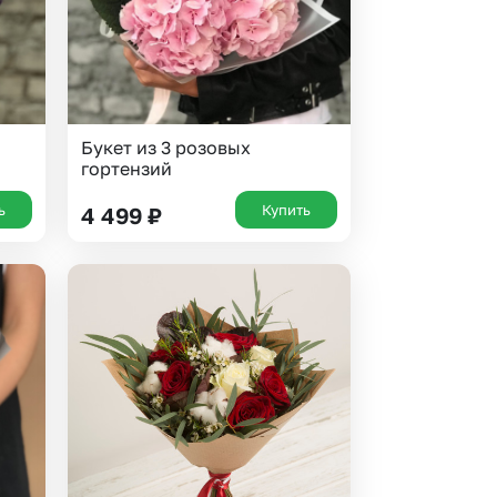
Букет из 3 розовых
гортензий
ь
Купить
4 499
₽