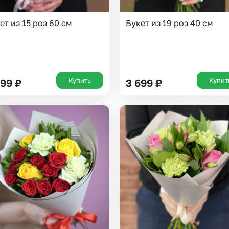
Нижний Новгород
Самара
ет из 15 роз 60 см
Букет из 19 роз 40 см
Казань
Уфа
Челябинск
Екатеринбург
Новосибирск
Омск
Купить
Купит
699
₽
3 699
₽
Волгоград
Воронеж