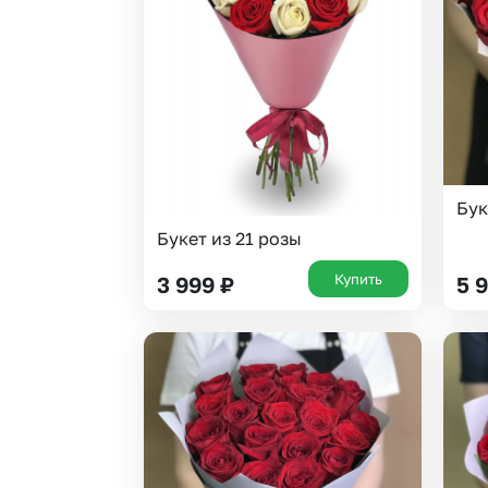
Гвоздики
Статица
Георгины
Суккуленты
Гипсофила
Фрезия
Гортензии
Эустома
Каллы
Бук
Букет из 21 розы
Купить
3 999
₽
5 