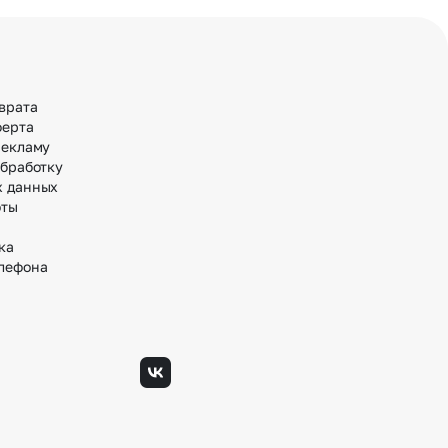
врата
ферта
рекламу
обработку
х данных
оты
ка
лефона