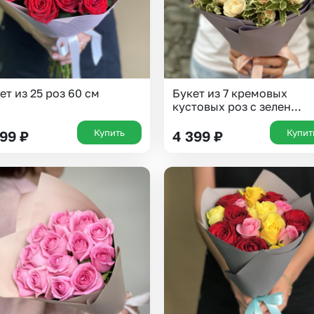
ет из 25 роз 60 см
Букет из 7 кремовых
кустовых роз с зелен...
Купить
Купит
799
₽
4 399
₽