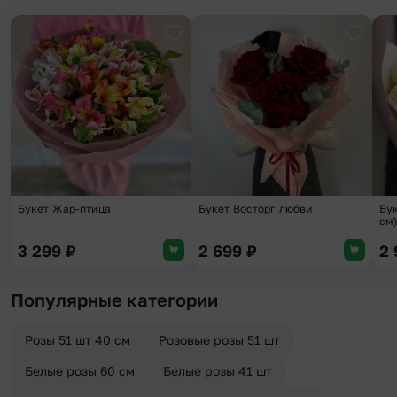
Добавить в избранное
Добави
Букет Жар-птица
Букет Восторг любви
Бук
см
3 299
₽
2 699
₽
2
Популярные категории
Розы 51 шт 40 см
Розовые розы 51 шт
Белые розы 60 см
Белые розы 41 шт