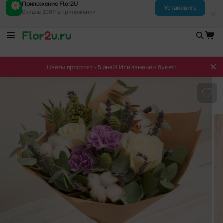
Приложение Flor2U
Установить
Скидка 300₽ в приложении
Цветы простоят - 5 дней! Или заменим букет!
Доба