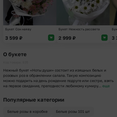
Букет Сон наяву
Букет Нежность рассвета
Бук
3 599
₽
2 999
₽
3
О букете
Код товара: 935
Нежный букет «Ноты души» состоит из изящных белых и
розовых роз в обрамлении салала. Такую композицию
можно подарить на день рождение подруге или сестре, взять
на первое свидание, преподнести любимому кумиру…
еще
Популярные категории
Белые розы в коробке
Белые розы 101 шт