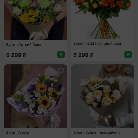
Букет из 21 кустовой розы
Букет Летний бриз
6 299
₽
5 299
₽
Добавить в избранное
Доба
Букет Архуз
Букет Солнечный зайчик