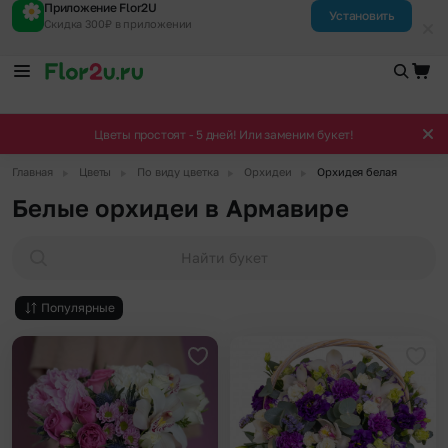
Приложение Flor2U
Установить
Скидка 300₽ в приложении
Цветы простоят - 5 дней! Или заменим букет!
▶
▶
▶
▶
Главная
Цветы
По виду цветка
Орхидеи
Орхидея белая
Белые орхидеи в Армавире
Найти букет
Популярные
Добавить в избранное
Доба