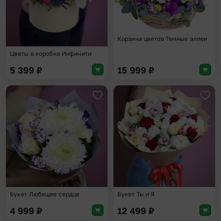
Корзина цветов Темные аллеи
Цветы в коробке Инфинити
5 399
₽
15 999
₽
Добавить в избранное
Доба
Букет Любящее сердце
Букет Ты и Я
4 999
₽
12 499
₽