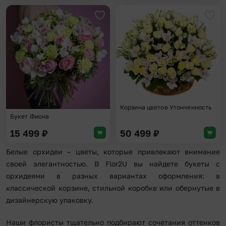
Добавить в избранное
Доба
Корзина цветов Утонченность
Букет Фиона
15 499
₽
50 499
₽
Белые орхидеи – цветы, которые привлекают внимание
своей элегантностью. В Flor2U вы найдете букеты с
орхидеями в разных вариантах оформления: в
классической корзине, стильной коробке или обернутые в
дизайнерскую упаковку.
Наши флористы тщательно подбирают сочетания оттенков