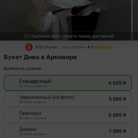
Пришлем фото букета перед доставкой
9132 отзыва
Наш рейтинг
4.7
Букет Дива в Армавире
Выберите размер
Стандартный
4 699
₽
20-30см ширина
Увеличенный (на фото)
5 899
₽
25-35см ширина
Премиум
6 899
₽
35-45см ширина
Делюкс
7 999
₽
45-55см ширина