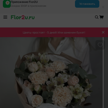
Приложение Flor2U
Установить
Скидка 300₽ в приложении
Цветы простоят - 5 дней! Или заменим букет!
Доба