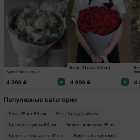
Добавить в избранное
Добави
Букет 21 роза (60 см)
Бук
Букет Белая луна
роз
4 399
₽
4 999
₽
4
Популярные категории
Розы 25 шт 50 см
Розы Сердце 40 см
Кремовые розы 60 см
Белые тюльпаны 25 шт
Красные тюльпаны 41 шт
Букеты из эустомы