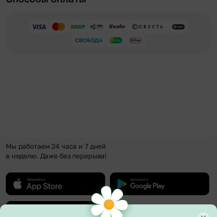
Мы работаем 24 часа и 7 дней
в неделю. Даже без перерыва!