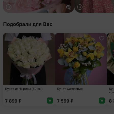
Подобрали для Вас
Добавить в избранное
Добави
Букет из 41 розы (50 см)
Букет Симфония
Бук
хр
7 899
₽
7 599
₽
8