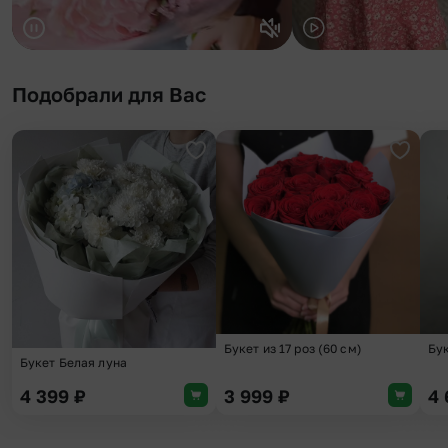
Подобрали для Вас
Добавить в избранное
Добави
Букет из 17 роз (60 см)
Бу
Букет Белая луна
4 399
₽
3 999
₽
4