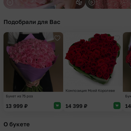
Подобрали для Вас
Добавить в избранное
Добави
Композиция Моей Королеве
Букет из 75 роз
Бук
13 999
₽
14 399
₽
1
О букете