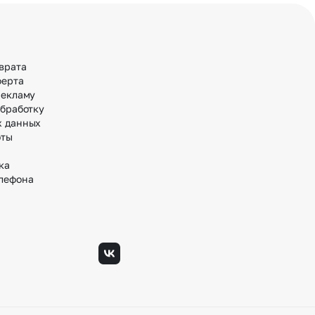
врата
ферта
рекламу
обработку
х данных
оты
ка
лефона