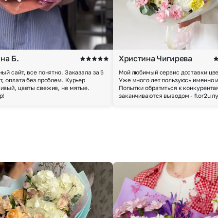
Выберите город доставки
на Б.
Христина Чигирева
ный сайт, все понятно. Заказала за 5
Мой любимый сервис доставки цве
т, оплата без проблем. Курьер
Уже много лет пользуюсь именно 
Или выберите из популярных
ивый, цветы свежие, не мятые.
Попытки обратиться к конкурента
р!
заканчиваются выводом - flor2u л
Москва и МО
Санкт-Петербург
Нижний Новгород
Самара
Казань
Уфа
Челябинск
Екатеринбург
Новосибирск
Омск
Волгоград
Воронеж