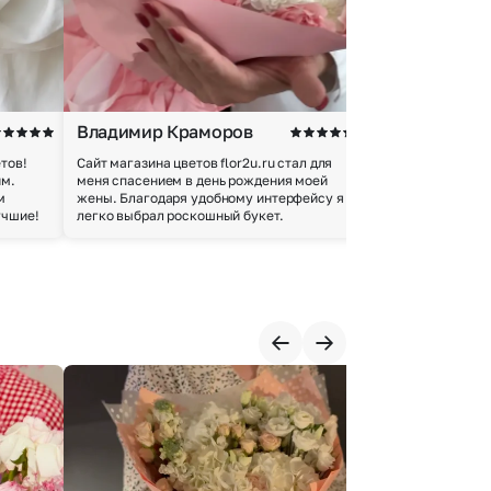
Владимир Краморов
Андрей Б.
тов!
Сайт магазина цветов flor2u.ru стал для
Покупкой остался
им.
меня спасением в день рождения моей
доставки осущес
м
жены. Благодаря удобному интерфейсу я
качество цветов 
учшие!
легко выбрал роскошный букет.
добросовестно.