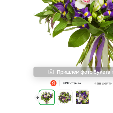
Гвоздики
Статица
Георгины
Суккуленты
Гипсофила
Фрезия
Гортензии
Эустома
Каллы
Пришлем фото букета 
Наш рейти
9132 отзыва