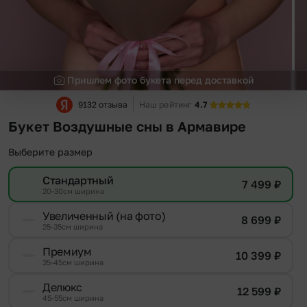
Пришлем фото букета перед доставкой
9132 отзыва
Наш рейтинг
4.7
Букет Воздушные сны в Армавире
Выберите размер
Стандартный
7 499
₽
20-30см ширина
Увеличенный (на фото)
8 699
₽
25-35см ширина
Премиум
10 399
₽
35-45см ширина
Делюкс
12 599
₽
45-55см ширина